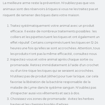
La meilleure arme reste la prévention. N'oubliez pas que vos
animaux sont des réservoirs à tiques si vous ne les traitez pas et
risquent de ramener des tiques dans votre maison.
Traitez systématiquement votre animal avec un produit
efficace. Il existe de nombreux traitements possibles : les
colliers et les pipettes tuent les tiques et ont également un
effet répulsif. Certains comprimés tuent les tiques en 12-24
heures une fois qu'elles se sont accrochées. Attention, tous
les produits n'ont pas la même efficacité, consultez-nous.
Inspectez-vous et votre animal après chaque sortie ou
promenade. Retirez immédiatement à l'aide d'un crochet
ou d'un tire-tique les tiques qui se seraient accrochées.
N'utilisez pas de produit (éther) pour tuer la tique, car cela
favorise la libération de la bactérie responsable de la
maladie de Lyme dans le système sanguin. N'oubliez pas
d'inspecter aussi vos vêtements et sacs à dos.
Choisissez vos zones de promenade : évitez les herbes
hautes et les chemins bordés d'arbres.