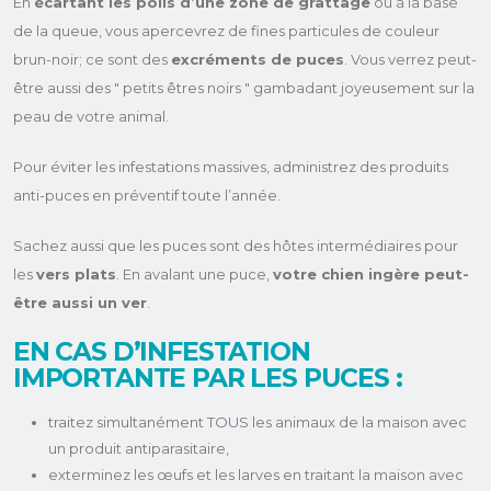
En
écartant les poils d’une zone de grattage
ou à la base
de la queue, vous apercevrez de fines particules de couleur
brun-noir; ce sont des
excréments de puces
. Vous verrez peut-
être aussi des " petits êtres noirs " gambadant joyeusement sur la
peau de votre animal.
Pour éviter les infestations massives, administrez des produits
anti-puces en préventif toute l’année.
Sachez aussi que les puces sont des hôtes intermédiaires pour
les
vers plats
. En avalant une puce,
votre chien ingère peut-
être aussi un ver
.
EN CAS D’INFESTATION
IMPORTANTE PAR LES PUCES :
traitez simultanément TOUS les animaux de la maison avec
un produit antiparasitaire,
exterminez les œufs et les larves en traitant la maison avec