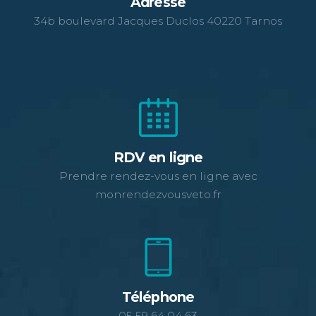
Adresse
34b boulevard Jacques Duclos 40220 Tarnos
RDV en ligne
Prendre rendez-vous en ligne avec
monrendezvousveto.fr
Téléphone
05 59 64 04 63