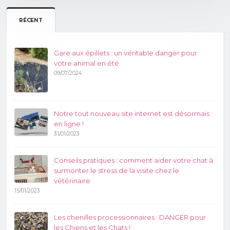
o
n
p
e
k
k
p
RÉCENT
Gare aux épillets : un véritable danger pour
votre animal en été
09/07/2024
Notre tout nouveau site internet est désormais
en ligne !
31/01/2023
Conseils pratiques : comment aider votre chat à
surmonter le stress de la visite chez le
vétérinaire
15/01/2023
Les chenilles processionnaires : DANGER pour
les Chiens et les Chats !